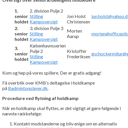
1.
2. division Pulje 2
senior
Stilling
Jon Holst
jon.holst@yahoo.d
holdet
Kampoversigt
Christensen
2.
3. division Pulje 3
Morten
senior
Stilling
morten@officepilo
Aarup
holdet
Kampoversigt
Københavnsserien
3.
Pulje 2
Kristoffer
senior
gschockermitur@
Stilling
Frederiksen
holdet
Kampoversigt
Kom og hep på vores spillere. Der er gratis adgang!
Få overblik over KMB’s deltagelse i holdkampe
på
Badmintonplayer.dk
.
Procedure ved flytning af holdkamp
Når en holdkamp skal flyttes, er det vigtigt at gøre følgende i
nævnte rækkefølge:
Kontakt modstanderne og bliv enige om en alternativ