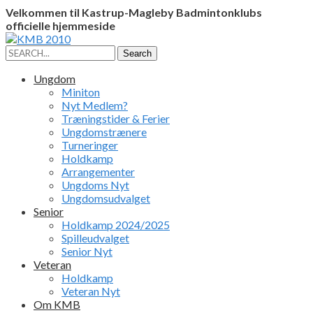
Velkommen til Kastrup-Magleby Badmintonklubs
officielle hjemmeside
Facebook
Instagram
Profile
Profile
Search
Search
for:
Ungdom
Miniton
Nyt Medlem?
Træningstider & Ferier
Ungdomstrænere
Turneringer
Holdkamp
Arrangementer
Ungdoms Nyt
Ungdomsudvalget
Senior
Holdkamp 2024/2025
Spilleudvalget
Senior Nyt
Veteran
Holdkamp
Veteran Nyt
Om KMB