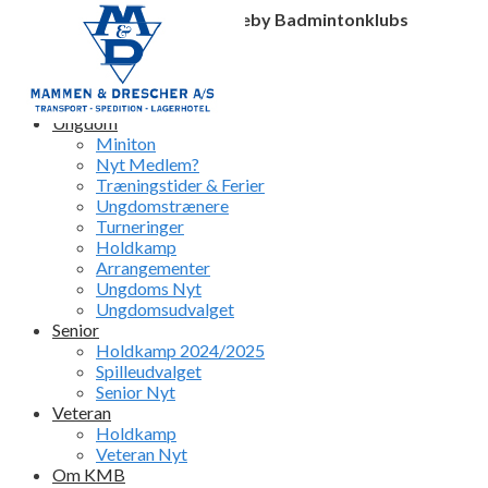
Velkommen til Kastrup-Magleby Badmintonklubs
officielle hjemmeside
Facebook
Instagram
Profile
Profile
Search
Search
for:
Ungdom
Miniton
Nyt Medlem?
Træningstider & Ferier
Ungdomstrænere
Turneringer
Holdkamp
Arrangementer
Ungdoms Nyt
Ungdomsudvalget
Senior
Holdkamp 2024/2025
Spilleudvalget
Senior Nyt
Veteran
Holdkamp
Veteran Nyt
Om KMB