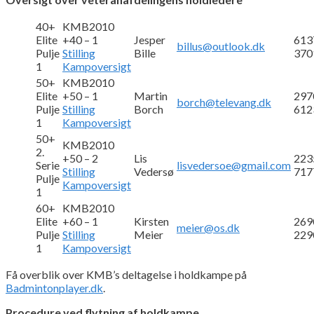
40+
KMB2010
Elite
+40 – 1
Jesper
613
billus@outlook.dk
Pulje
Stilling
Bille
370
1
Kampoversigt
50+
KMB2010
Elite
+50 – 1
Martin
297
borch@televang.dk
Pulje
Stilling
Borch
612
1
Kampoversigt
50+
KMB2010
2.
+50 – 2
Lis
223
Serie
lisvedersoe@gmail.com
Stilling
Vedersø
717
Pulje
Kampoversigt
1
60+
KMB2010
Elite
+60 – 1
Kirsten
269
meier@os.dk
Pulje
Stilling
Meier
229
1
Kampoversigt
Få overblik over KMB’s deltagelse i holdkampe på
Badmintonplayer.dk
.
Procedure ved flytning af holdkampe