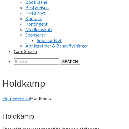
Book Bane
Bestyrelsen
KMB Nyt
Kontakt
Kontingent
Medlemskab
Sponsorer
Sponsor Nyt
Åbningstider & Baneaflysninger
Café Smash
SEARCH
Holdkamp
Home
Veteran
Holdkamp
Holdkamp
Oversigt over veteranafdelingens holdledere