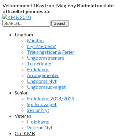
Velkommen til Kastrup-Magleby Badmintonklubs
officielle hjemmeside
Facebook
Instagram
Profile
Profile
Search
Search
for:
Ungdom
Miniton
Nyt Medlem?
Træningstider & Ferier
Ungdomstrænere
Turneringer
Holdkamp
Arrangementer
Ungdoms Nyt
Ungdomsudvalget
Senior
Holdkamp 2024/2025
Spilleudvalget
Senior Nyt
Veteran
Holdkamp
Veteran Nyt
Om KMB