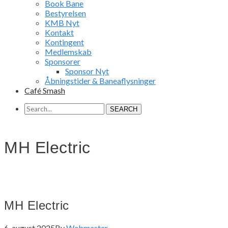
Book Bane
Bestyrelsen
KMB Nyt
Kontakt
Kontingent
Medlemskab
Sponsorer
Sponsor Nyt
Åbningstider & Baneaflysninger
Café Smash
SEARCH
MH Electric
MH Electric
6. august 2025
By
Webmaster