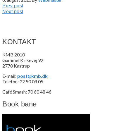
Indlægsnavigation
Prev
Prev post
post:
Next
Next post
post:
KONTAKT
KMB 2010
Gammel Kirkevej 92
2770 Kastrup
E-mail:
post@kmb.dk
Telefon: 32 50 08 05
Café Smash: 70 60 48 46
Book bane