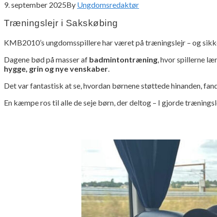
9. september 2025
By
Ungdomsredaktør
Træningslejr i Sakskøbing
KMB2010’s ungdomsspillere har været på træningslejr – og sikke
Dagene bød på masser af
badmintontræning
, hvor spillerne l
hygge, grin og nye venskaber
.
Det var fantastisk at se, hvordan børnene støttede hinanden, fa
En kæmpe ros til alle de seje børn, der deltog – I gjorde træningsle