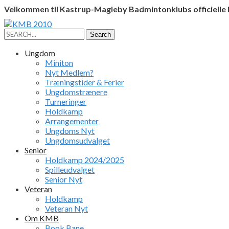
Velkommen til Kastrup-Magleby Badmintonklubs officielle
Facebook
Instagram
Profile
Profile
Search
Search
for:
Ungdom
Miniton
Nyt Medlem?
Træningstider & Ferier
Ungdomstrænere
Turneringer
Holdkamp
Arrangementer
Ungdoms Nyt
Ungdomsudvalget
Senior
Holdkamp 2024/2025
Spilleudvalget
Senior Nyt
Veteran
Holdkamp
Veteran Nyt
Om KMB
Book Bane