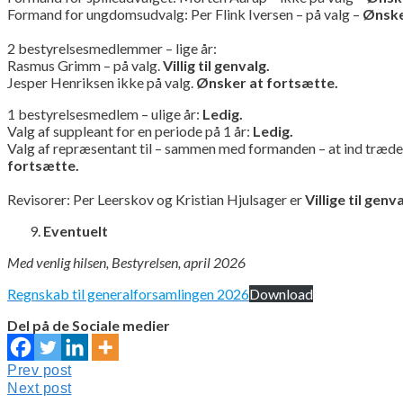
Formand for ungdomsudvalg: Per Flink Iversen – på valg –
Ønske
2 bestyrelsesmedlemmer – lige år:
Rasmus Grimm – på valg.
Villig til genvalg.
Jesper Henriksen ikke på valg.
Ønsker at fortsætte.
1 bestyrelsesmedlem – ulige år:
Ledig.
Valg af suppleant for en periode på 1 år:
Ledig.
Valg af repræsentant til – sammen med formanden – at ind træde 
fortsætte.
Revisorer: Per Leerskov og Kristian Hjulsager er
Villige til genva
Eventuelt
Med venlig hilsen, Bestyrelsen, april 2026
Regnskab til generalforsamlingen 2026
Download
Del på de Sociale medier
Indlægsnavigation
Prev
Prev post
post:
Next
Next post