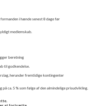
e formanden i hænde senest 8 dage før
 gyldigt medlemskab.
ægger beretning
b til godkendelse.
slag, herunder fremtidige kontingenter
 på ca. 5 % som følge af den almindelige prisudvikling.
tte.
r at fortsætte.