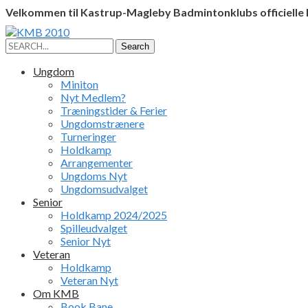
Velkommen til Kastrup-Magleby Badmintonklubs officielle
Facebook
Instagram
Profile
Profile
Search
Search
for:
Ungdom
Miniton
Nyt Medlem?
Træningstider & Ferier
Ungdomstrænere
Turneringer
Holdkamp
Arrangementer
Ungdoms Nyt
Ungdomsudvalget
Senior
Holdkamp 2024/2025
Spilleudvalget
Senior Nyt
Veteran
Holdkamp
Veteran Nyt
Om KMB
Book Bane