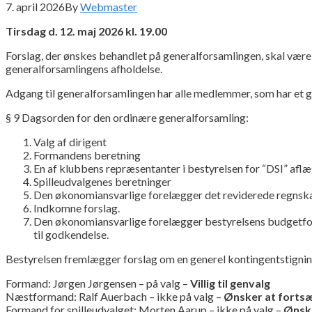
7. april 2026
By
Webmaster
Tirsdag d. 12. maj 2026 kl. 19.00
Forslag, der ønskes behandlet på generalforsamlingen, skal vær
generalforsamlingens afholdelse.
Adgang til generalforsamlingen har alle medlemmer, som har et
§ 9 Dagsorden for den ordinære generalforsamling:
Valg af dirigent
Formandens beretning
En af klubbens repræsentanter i bestyrelsen for “DSI” afl
Spilleudvalgenes beretninger
Den økonomiansvarlige forelægger det reviderede regnska
Indkomne forslag.
Den økonomiansvarlige forelægger bestyrelsens budgetfor
til godkendelse.
Bestyrelsen fremlægger forslag om en generel kontingentstigning
Formand: Jørgen Jørgensen – på valg –
Villig til genvalg
Næstformand: Ralf Auerbach – ikke på valg –
Ønsker at fortsæ
Formand for spilleudvalget: Morten Aarup – ikke på valg –
Ønske