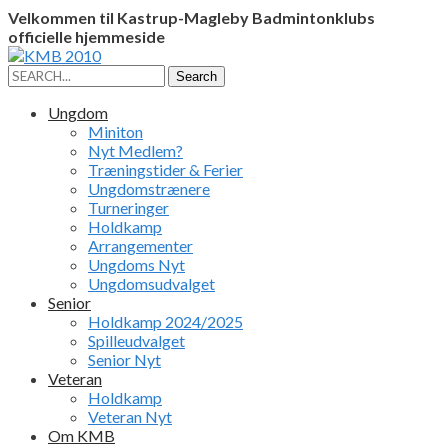
Velkommen til Kastrup-Magleby Badmintonklubs
officielle hjemmeside
Facebook
Instagram
Profile
Profile
Search
Search
for:
Ungdom
Miniton
Nyt Medlem?
Træningstider & Ferier
Ungdomstrænere
Turneringer
Holdkamp
Arrangementer
Ungdoms Nyt
Ungdomsudvalget
Senior
Holdkamp 2024/2025
Spilleudvalget
Senior Nyt
Veteran
Holdkamp
Veteran Nyt
Om KMB