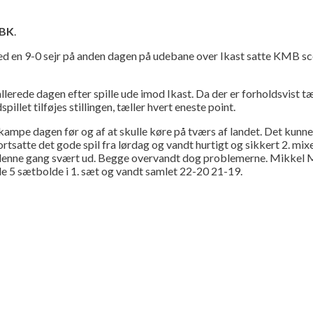
KBK
.
en 9-0 sejr på anden dagen på udebane over Ikast satte KMB sce
erede dagen efter spille ude imod Ikast. Da der er forholdsvist tæ
illet tilføjes stillingen, tæller hvert eneste point.
ampe dagen før og af at skulle køre på tværs af landet. Det kunne d
rtsatte det gode spil fra lørdag og vandt hurtigt og sikkert 2. mix
t denne gang svært ud. Begge overvandt dog problemerne. Mikkel Mi
de 5 sætbolde i 1. sæt og vandt samlet 22-20 21-19.