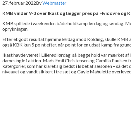
27. februar 2022
By
Webmaster
KMB vinder 9-0 over Ikast og lægger pres på Hvidovre og 
KMB spillede i weekenden både holdkamp lørdag og søndag. Med 
oprykningen.
Efter et godt resultat hjemme lørdag imod Kolding, skulle KMB all
også KBK kun 5 point efter, når point for en udsat kamp fra grundsp
Ikast havde været i Lillerød lørdag, så begge hold var mærket af k
damesingle i aktion. Mads Emil Christensen og Camilla Paulsen fo
katergorier, som har klaret sig bedst i løbet af sæsonen – så de
niveauet og vandt sikkert i tre sæt og Gayle Mahulette overleve