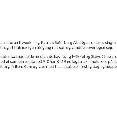
nsen, Joran Kweekel og Patrick Seitzberg Abildgaard deres singler
s og at Patrick igen fik gang i sit spil og vandt en overlegen sejr.
doubler kæmpede de med alt de havde, og Mikkel og Steve Olesen og
 et samlet resultat på 9-0 har KMB nu lagt maksimalt pres på de 
g Triton. Kom og vær med til at skabe en festlig dag og heppe på