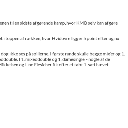
nen til en sidste afgørende kamp, hvor KMB selv kan afgøre
t i toppen af rækken, hvor Hvidovre ligger 5 point efter og nu
og ikke ses på spillerne. I første runde skulle begge mix’er og 1.
eddouble. I 1. mixeddouble og 1. damesingle – nogle af de
kkelsen og Line Flesicher fik efter et tabt 1. sæt hævet