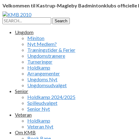
Velkommen til Kastrup-Magleby Badmintonklubs officielle
Facebook
Instagram
Profile
Profile
Search
Search
for:
Ungdom
Miniton
Nyt Medlem?
Træningstider & Ferier
Ungdomstrænere
Turneringer
Holdkamp
Arrangementer
Ungdoms Nyt
Ungdomsudvalget
Senior
Holdkamp 2024/2025
Spilleudvalget
Senior Nyt
Veteran
Holdkamp
Veteran Nyt
Om KMB
Book Bane