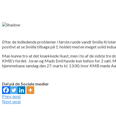
Efter de indledende problemer i første runde vandt Smilla Kriste
positivt at se Smilla tilbage på 1. holdet med en meget solid indsat
Man kunne tro at det knækkede Ikast, men i to af de sidste tre 
KMB’s fordel. Joran og Mads Emil havde kun behov for 2 sæt. Med
hjemmebane søndag den 27. marts kl. 13:00, hvor KMB møde Aalbor
Del på de Sociale medier
Indlægsnavigation
Prev
Prev post
post:
Next
Next post
post: