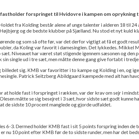
fastholder forspringet til Hvidovre i kampen om oprykning ti
et fra Kolding består alene af unge talenter i alderen 18 til 24 
e, Højbjerg og de bedste klubber på Sjælland. Nu stod et nyt kuld 
rende og som så ofte før, var det derfor vigtigt at få et godt res
oubler, da Koling var favorit i damesinglen. Det lykkedes. Mikkel 
 sæt. Niveauet har været støt stigende igennem sæsonen og den pos
in single ud i tre sæt, men måtte denne gang give fortabt i tredje
billedet sig. KMB var favoritter i to kampe og Kolding i en, og i
damesingle. Patrick Seitzberg Abildgaard kæmpede med alt han havde
at holde fast i forspringet i rækken, var der krav om sejr i mindst
Olesen måtte se sig besejret i 3 sæt, hvor sidste sæt godt kunne h
at de sidste 10 procent manglede og gjorde udfaldet.
es 6-3. Dermed holder KMB fast i sit 5 points forspring inden d
er nu 10 point efter KMB før de to sidste runder, men har det bed