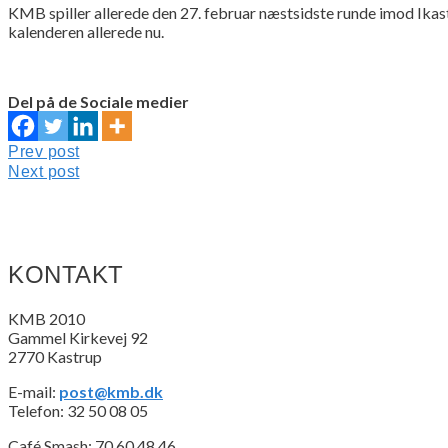
KMB spiller allerede den 27. februar næstsidste runde imod Ikast
kalenderen allerede nu.
Del på de Sociale medier
Indlægsnavigation
Prev
Prev post
post:
Next
Next post
post:
KONTAKT
KMB 2010
Gammel Kirkevej 92
2770 Kastrup
E-mail:
post@kmb.dk
Telefon: 32 50 08 05
Café Smash: 70 60 48 46