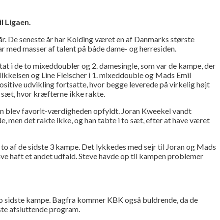
l Ligaen.
år. De seneste år har Kolding været en af Danmarks største
klar med masser af talent på både dame- og herresiden.
ultat i de to mixeddoubler og 2. damesingle, som var de kampe, der
Mikkelsen og Line Fleischer i 1. mixeddouble og Mads Emil
itive udvikling fortsatte, hvor begge leverede på virkelig højt
 sæt, hvor kræfterne ikke rakte.
gen blev favorit-værdigheden opfyldt. Joran Kweekel vandt
, men det rakte ikke, og han tabte i to sæt, efter at have været
 to af de sidste 3 kampe. Det lykkedes med sejr til Joran og Mads
ave haft et andet udfald. Steve havde op til kampen problemer
e to sidste kampe. Bagfra kommer KBK også buldrende, da de
ste afsluttende program.