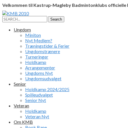
Velkommen til Kastrup-Magleby Badmintonklubs officielle
Facebook
Instagram
Profile
Profile
Search
Search
for:
Ungdom
Miniton
Nyt Medlem?
Træningstider & Ferier
Ungdomstrænere
Turneringer
Holdkamp
Arrangementer
Ungdoms Nyt
Ungdomsudvalget
Senior
Holdkamp 2024/2025
Spilleudvalget
Senior Nyt
Veteran
Holdkamp
Veteran Nyt
Om KMB
Book Bane