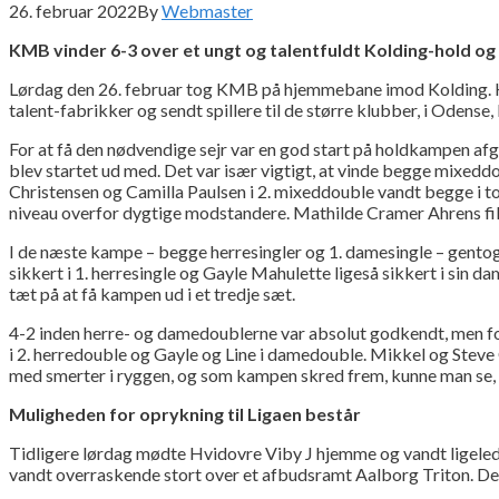
26. februar 2022
By
Webmaster
KMB vinder 6-3 over et ungt og talentfuldt Kolding-hold og 
Lørdag den 26. februar tog KMB på hjemmebane imod Kolding. Hold
talent-fabrikker og sendt spillere til de større klubber, i Odens
For at få den nødvendige sejr var en god start på holdkampen afgø
blev startet ud med. Det var især vigtigt, at vinde begge mixedd
Christensen og Camilla Paulsen i 2. mixeddouble vandt begge i to
niveau overfor dygtige modstandere. Mathilde Cramer Ahrens fik s
I de næste kampe – begge herresingler og 1. damesingle – gentog 
sikkert i 1. herresingle og Gayle Mahulette ligeså sikkert i sin 
tæt på at få kampen ud i et tredje sæt.
4-2 inden herre- og damedoublerne var absolut godkendt, men for 
i 2. herredouble og Gayle og Line i damedouble. Mikkel og Steve 
med smerter i ryggen, og som kampen skred frem, kunne man se, 
Muligheden for oprykning til Ligaen består
Tidligere lørdag mødte Hvidovre Viby J hjemme og vandt ligeled
vandt overraskende stort over et afbudsramt Aalborg Triton. De 