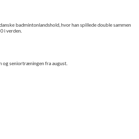
et danske badmintonlandshold, hvor han spillede double sammen
 i verden.
n og seniortræningen fra august.