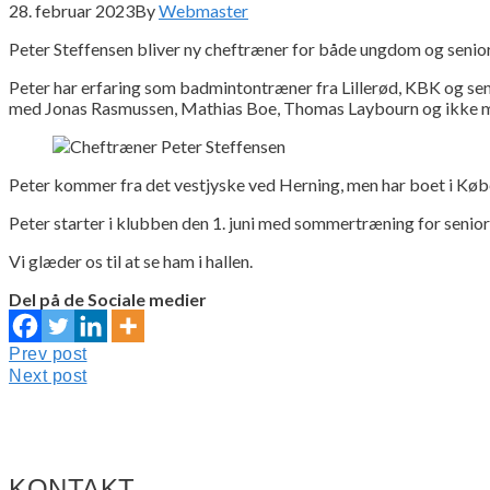
28. februar 2023
By
Webmaster
Peter Steffensen bliver ny cheftræner for både ungdom og senio
Peter har erfaring som badmintontræner fra Lillerød, KBK og sen
med Jonas Rasmussen, Mathias Boe, Thomas Laybourn og ikke mi
Peter kommer fra det vestjyske ved Herning, men har boet i Kø
Peter starter i klubben den 1. juni med sommertræning for senio
Vi glæder os til at se ham i hallen.
Del på de Sociale medier
Indlægsnavigation
Prev
Prev post
post:
Next
Next post
post:
KONTAKT