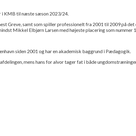
r i KMB til næste sæson 2023/24.
est Greve, samt som spiller professionelt fra 2001 til 2009 på d
ndst Mikkel Elbjørn Larsen med højeste placering som nummer 10
benhavn siden 2001 og har en akademisk baggrund i Pædagogik.
rafdelingen, mens hans for alvor tager fat i både ungdomstræninge