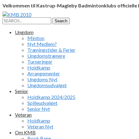
Velkommen til Kastrup-Magleby Badmintonklubs officielle
Facebook
Instagram
Profile
Profile
Search
Search
for:
Ungdom
Miniton
Nyt Medlem?
Træningstider & Ferier
Ungdomstrænere
Turneringer
Holdkamp
Arrangementer
Ungdoms Nyt
Ungdomsudvalget
Senior
Holdkamp 2024/2025
Spilleudvalget
Senior Nyt
Veteran
Holdkamp
Veteran Nyt
Om KMB
Book Bane