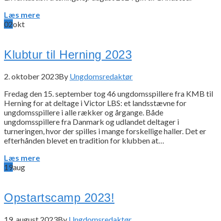
Læs mere
02
okt
Klubtur til Herning 2023
2. oktober 2023
By
Ungdomsredaktør
Fredag den 15. september tog 46 ungdomsspillere fra KMB til
Herning for at deltage i Victor LBS: et landsstævne for
ungdomsspillere i alle rækker og årgange. Både
ungdomsspillere fra Danmark og udlandet deltager i
turneringen, hvor der spilles i mange forskellige haller. Det er
efterhånden blevet en tradition for klubben at…
Læs mere
19
aug
Opstartscamp 2023!
19. august 2023
By
Ungdomsredaktør