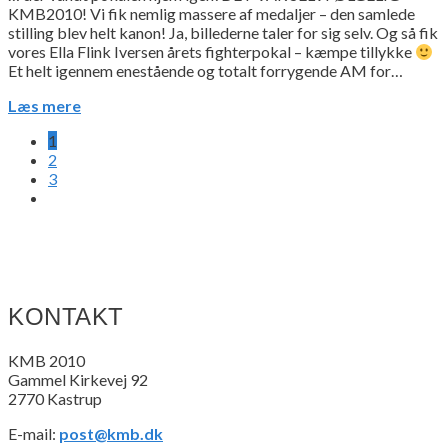
KMB2010! Vi fik nemlig massere af medaljer – den samlede
stilling blev helt kanon! Ja, billederne taler for sig selv. Og så fik
vores Ella Flink Iversen årets fighterpokal – kæmpe tillykke
Et helt igennem enestående og totalt forrygende AM for…
Læs mere
1
2
3
KONTAKT
KMB 2010
Gammel Kirkevej 92
2770 Kastrup
E-mail:
post@kmb.dk