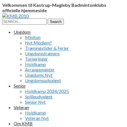
Velkommen til Kastrup-Magleby Badmintonklubs
officielle hjemmeside
Facebook
Instagram
Profile
Profile
Search
Search
for:
Ungdom
Miniton
Nyt Medlem?
Træningstider & Ferier
Ungdomstrænere
Turneringer
Holdkamp
Arrangementer
Ungdoms Nyt
Ungdomsudvalget
Senior
Holdkamp 2024/2025
Spilleudvalget
Senior Nyt
Veteran
Holdkamp
Veteran Nyt
Om KMB