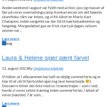
Anden weekend i august var fyldt med action, sjov og masser af
fjer på vores overnatningscamp Konkurrencen om det højeste
skumfidus-tårn var intens, og vi fik kåret en Mario Kart
Champion. Inden sengetid var der tid til mørkebadminton og
fangeleg. Morgenløbet gav en frisk start på dagen, selvom
søvnen var…
Læs mere
12
aug
Laura & Helene siger pænt farvel
12. august 2023
By
Ungdomsredaktør
Vi håber, at I allesammen har haft en dejlig sommerferie og er
klar til at slå til fjerbolden igen (og lave benarbejde
).
Desværre bliver det ikke med os i trænertrøjen – som I ved,
havde vi vores sidste træning inden sommerferien. I løbet af
vores (næsten) 7 år som…
Læs mere