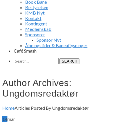
Book Bane
Bestyrelsen
KMB Nyt
Kontakt
Kontingent
Medlemskab
Sponsorer
Sponsor Nyt
Åbningstider & Baneaflysninger
Café Smash
SEARCH
Author Archives:
Ungdomsredaktør
Home
Articles Posted By Ungdomsredaktør
14
mar