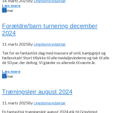
14. marts 2025
By
Ungdomsredaktør
Læs mere
11
mar
Forældre/barn turnering december
2024
11. marts 2025
By
Ungdomsredaktør
Tak for en fantastisk dag med massere af smil, kampgejst og
fællesskab! Stort tillykke til alle medaljevinderne og tak til alle
de 50 par, der deltog. Vi glæder os allerede til næste år.
Læs mere
11
mar
Træningslejr august 2024
11. marts 2025
By
Ungdomsredaktør
En fantastisk træningslejr august 2024 gik til Grindsted.