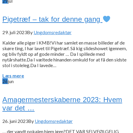
29
jul
Pigetræf – tak for denne gang
29. juli 2023
By
Ungdomsredaktør
Kalder alle piger i KMB!Vi har samlet en masse billeder af de
skøre ting, I har lavet til Pigetræf. Så kig slideshowet igennem,
og bliv fyldt op af gode minder … Da I spillede med
nytårshatte.Da I væltede hinanden omkuld for at få den sidste
stol i stoleleg.Da I lavede…
Læs mere
26
jun
Amagermesterskaberne 2023: Hvem
var det …
26. juni 2023
By
Ungdomsredaktør
… der vandt pokalen hjem igen?DET VAR SELVFØLGELIG