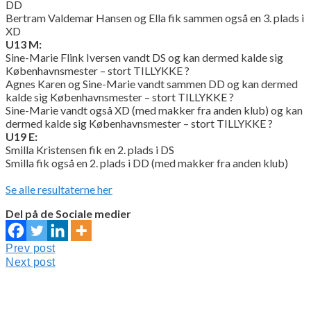
DD
Bertram Valdemar Hansen og Ella fik sammen også en 3. plads i
XD
U13 M:
Sine-Marie Flink Iversen vandt DS og kan dermed kalde sig
Københavnsmester – stort TILLYKKE ?
Agnes Karen og Sine-Marie vandt sammen DD og kan dermed
kalde sig Københavnsmester – stort TILLYKKE ?
Sine-Marie vandt også XD (med makker fra anden klub) og kan
dermed kalde sig Københavnsmester – stort TILLYKKE ?
U19 E:
Smilla Kristensen fik en 2. plads i DS
Smilla fik også en 2. plads i DD (med makker fra anden klub)
Se alle resultaterne her
Del på de Sociale medier
Indlægsnavigation
Prev
Prev post
post:
Next
Next post
post: