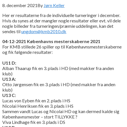
8. december 2021
By
Jørn Keller
Her er resultaterne fra de individuelle turneringer i december.
Hvis du synes at der mangler nogle resultater eller evt. vil dele
nogle billeder fra turneringen/præmie uddelingen, kan det
sendes til
ungdom@kmb2010.dk
04-12-2021 Københavns mesterskaberne 2021
For KMB stillede 26 spiller op til Københavnsmesterskaberne
og fik følgende resultater:
U11 D:
Alban Thaarup fik en 3. plads i HD (med makker fra anden
klub)
U13 A:
Otto Jørgensen fik en 3. plads i HD (med makker fra anden
klub)
U13 C:
Lucas von Eyben fik en 2. plads i HS
Nicolai Henriksen fik en 3. plads i HS
Sammen vandt Lucas og Nicolai HD og kan dermed kalde sig
Københavnsmester – stort TILLYKKE ?
Viva Lindhage fik en 3. plads i DS