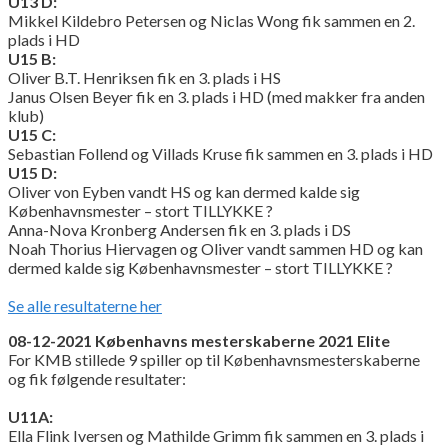
U13 D:
Mikkel Kildebro Petersen og Niclas Wong fik sammen en 2.
plads i HD
U15 B:
Oliver B.T. Henriksen fik en 3. plads i HS
Janus Olsen Beyer fik en 3. plads i HD (med makker fra anden
klub)
U15 C:
Sebastian Follend og Villads Kruse fik sammen en 3. plads i HD
U15 D:
Oliver von Eyben vandt HS og kan dermed kalde sig
Københavnsmester – stort TILLYKKE ?
Anna-Nova Kronberg Andersen fik en 3. plads i DS
Noah Thorius Hiervagen og Oliver vandt sammen HD og kan
dermed kalde sig Københavnsmester – stort TILLYKKE ?
Se alle resultaterne her
08-12-2021 Københavns mesterskaberne 2021 Elite
For KMB stillede 9 spiller op til Københavnsmesterskaberne
og fik følgende resultater:
U11A:
Ella Flink Iversen og Mathilde Grimm fik sammen en 3. plads i