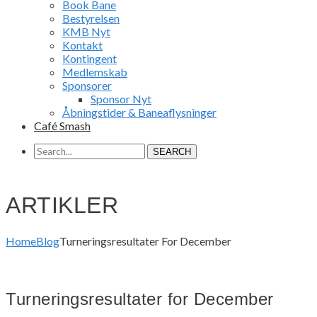
Book Bane
Bestyrelsen
KMB Nyt
Kontakt
Kontingent
Medlemskab
Sponsorer
Sponsor Nyt
Åbningstider & Baneaflysninger
Café Smash
SEARCH
ARTIKLER
Home
Blog
Turneringsresultater For December
Turneringsresultater for December