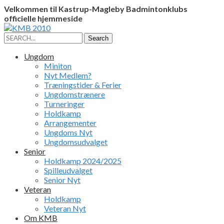
Velkommen til Kastrup-Magleby Badmintonklubs
officielle hjemmeside
Facebook
Instagram
Profile
Profile
Search
Search
for:
Ungdom
Miniton
Nyt Medlem?
Træningstider & Ferier
Ungdomstrænere
Turneringer
Holdkamp
Arrangementer
Ungdoms Nyt
Ungdomsudvalget
Senior
Holdkamp 2024/2025
Spilleudvalget
Senior Nyt
Veteran
Holdkamp
Veteran Nyt
Om KMB